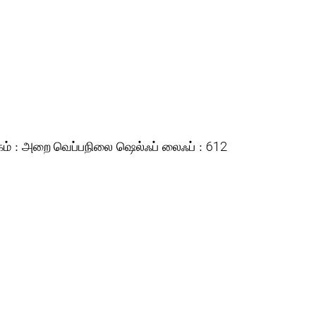
கம் :
ஷெல்ஃப் லைஃப் :
அறை வெப்பநிலை
612