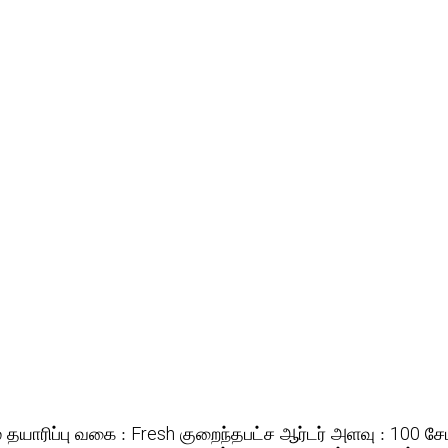
தயாரிப்பு வகை :
குறைந்தபட்ச ஆர்டர் அளவு :
சேம
்
Fresh
100