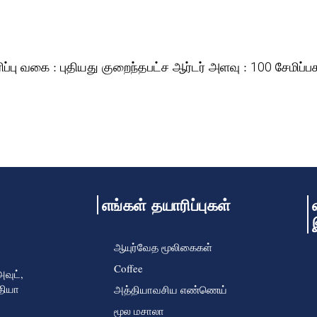
ிப்பு வகை :
குறைந்தபட்ச ஆர்டர் அளவு :
சேமிப்ப
புதியது
100
எங்கள் தயாரிப்புகள்
ஆயுர்வேத மூலிகைகள்
Coffee
வுட்,
்தியா
அத்தியாவசிய எண்ணெய்
மூல மசாலா