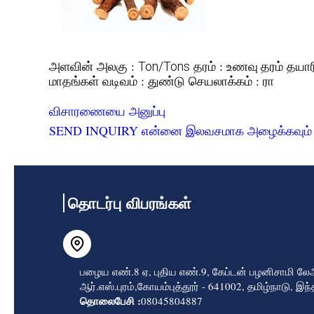
அளவின் அலகு :
தரம் :
தயார
Ton/Tons
உணவு தரம்
வடிவம் :
செயலாக்கம் :
மாதங்கள்
துண்டு
ரா
விசாரணையை அனுப்பு
SEND INQUIRY
என்னை இலவசமாக அழைக்கவும்
தொடர்பு விபரங்கள்
பழைய எண்.8 ஏ, புதிய எண்.9, கேப்டன் பழனிசாமி லேஅ
ஆர்.எஸ்.புரம்,கோயம்புத்தூர் - 641002, தமிழ்நாடு, இந
தொலைபேசி :
08045804887