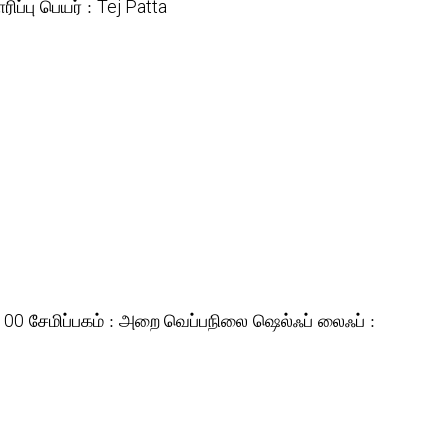
ரிப்பு பெயர் :
Tej Patta
சேமிப்பகம் :
ஷெல்ஃப் லைஃப் :
100
அறை வெப்பநிலை