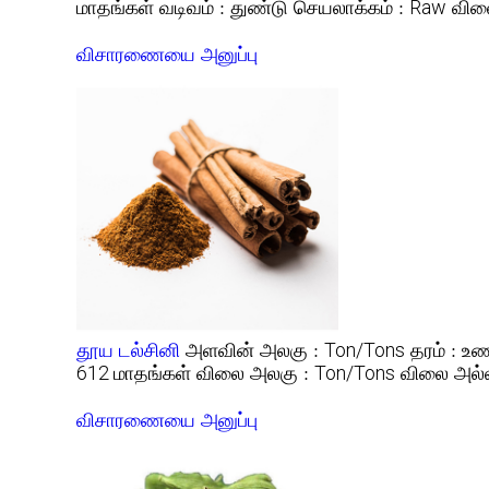
வடிவம் :
செயலாக்கம் :
வில
மாதங்கள்
துண்டு
Raw
விசாரணையை அனுப்பு
தூய டல்சினி
அளவின் அலகு :
தரம் :
Ton/Tons
உண
விலை அலகு :
விலை அல்ல
612 மாதங்கள்
Ton/Tons
விசாரணையை அனுப்பு