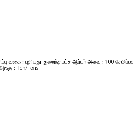
ிப்பு வகை :
குறைந்தபட்ச ஆர்டர் அளவு :
சேமிப்ப
புதியது
100
அலகு :
Ton/Tons