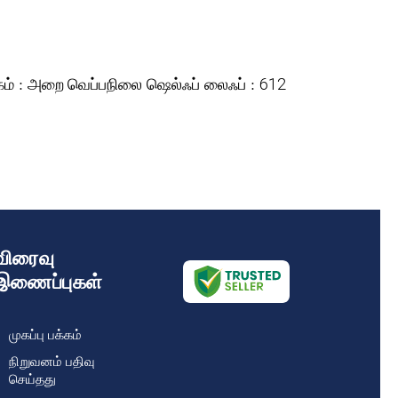
கம் :
ஷெல்ஃப் லைஃப் :
அறை வெப்பநிலை
612
விரைவு
இணைப்புகள்
முகப்பு பக்கம்
நிறுவனம் பதிவு
செய்தது