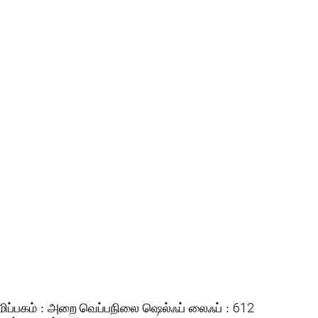
ிப்பகம் :
ஷெல்ஃப் லைஃப் :
அறை வெப்பநிலை
612