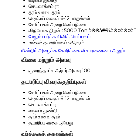
வடிவம்
துண்டு
செயலாக்கம்
ரா
தரம்
உணவு தரம்
ஷெல்ஃப் லைஃப்
6-12 மாதங்கள்
சேமிப்பகம்
அறை வெப்பநிலை
விநியோக திறன் :
5000 Ton à®®à®¾à®¤à®¤à¯à
மேலும் பார்க்க கிளிக் செய்யவும்
உங்கள் தயாரிப்பைப் பகிரவும்:
மீண்டும் அழைக்க கோரிக்கை
விசாரணையை அனுப்பு
விலை மற்றும் அளவு
குறைந்தபட்ச ஆர்டர் அளவு
100
தயாரிப்பு விவரக்குறிப்புகள்
சேமிப்பகம்
அறை வெப்பநிலை
ஷெல்ஃப் லைஃப்
6-12 மாதங்கள்
செயலாக்கம்
ரா
வடிவம்
துண்டு
தரம்
உணவு தரம்
தயாரிப்பு வகை
புதியது
வர்த்தகத் தகவல்கள்