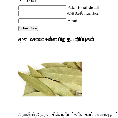
1000+
Additional detail
கைபேசி number
Email
மூல மசாலா உள்ள பிற தயாரிப்புகள்
அளவின் அலகு :
தரம் :
கிலோகிராம்/கில
உணவு தரம